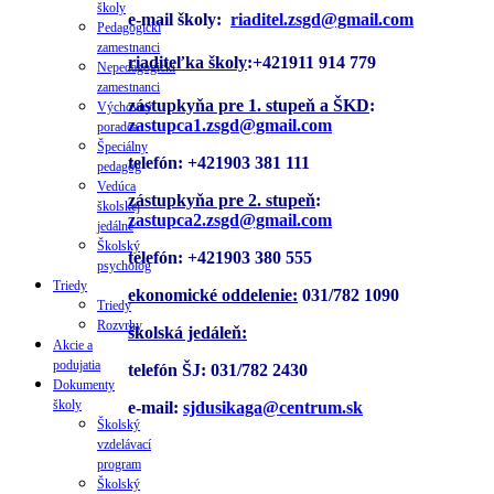
školy
e-mail školy:
riaditel.zsgd@gmail.com
Pedagogickí
zamestnanci
riaditeľka školy
:+421911 914 779
Nepedagogickí
zamestnanci
zástupkyňa pre 1. stupeň a ŠKD
:
Výchovný
zastupca1.zsgd@gmail.com
poradca
Špeciálny
telefón: +421903 381 111
pedagóg
Vedúca
zástupkyňa pre 2. stupeň
:
školskej
zastupca2.zsgd@gmail.com
jedálne
Školský
telefón: +421903 380 555
psychológ
Triedy
ekonomické oddelenie:
031/782 1090
Triedy
Rozvrhy
školská jedáleň:
Akcie a
podujatia
telefón ŠJ:
031/782 2430
Dokumenty
školy
e-mail:
sjdusikaga@centrum.sk
Školský
vzdelávací
program
Školský