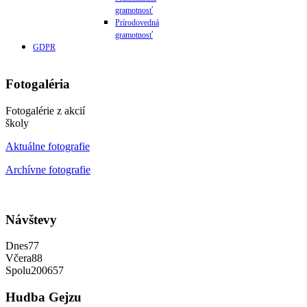
gramotnosť
Prírodovedná
gramotnosť
GDPR
Fotogaléria
Fotogalérie z akcií
školy
Aktuálne fotografie
Archívne fotografie
Návštevy
Dnes
77
Včera
88
Spolu
200657
Hudba
Gejzu