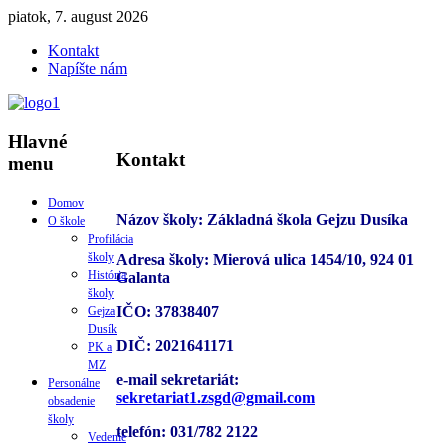
piatok, 7. august 2026
Kontakt
Napíšte nám
Hlavné
Kontakt
menu
Domov
Názov školy: Základná škola Gejzu Dusíka
O škole
Profilácia
školy
Adresa školy: Mierová ulica 1454/10, 924 01
História
Galanta
školy
IČO: 37838407
Gejza
Dusík
DIČ: 2021641171
PK a
MZ
e-mail sekretariát:
Personálne
sekretariat1.zsgd@gmail.com
obsadenie
školy
telefón: 031/782 2122
Vedenie