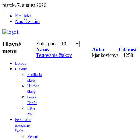
piatok, 7. august 2026
Kontakt
Napíšte nám
Hlavné
Zobr. počet
Názov
Autor
Čítanosť
menu
Testovanie žiakov
kjankovicova
1258
Domov
O škole
Profilácia
školy
História
školy
Gejza
Dusík
PK a
MZ
Personálne
obsadenie
školy
Vedenie