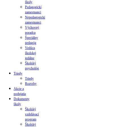
školy
Pedagogickí
zamestnanci
Nepedagogickí
zamestnanci
Výchovný
poradca
Špeciálny
pedagóg
Vedúca
školskej
jedálne
Školský
psychológ
Triedy
Triedy
Rozvrhy
Akcie a
podujatia
Dokumenty
školy
Školský
vzdelávací
program
Školský