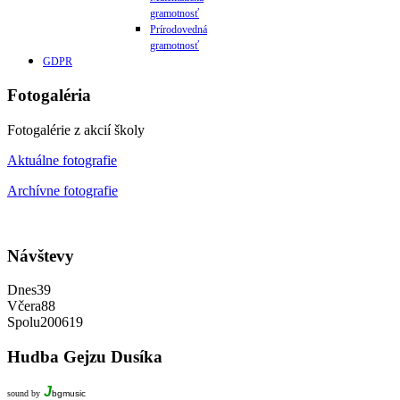
gramotnosť
Prírodovedná
gramotnosť
GDPR
Fotogaléria
Fotogalérie z akcií školy
Aktuálne fotografie
Archívne fotografie
Návštevy
Dnes
39
Včera
88
Spolu
200619
Hudba
Gejzu Dusíka
J
sound by
bgmusic